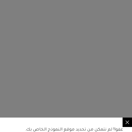
عفوا! لم نتمكن من تحديد موقع النموذج الخاص بك.